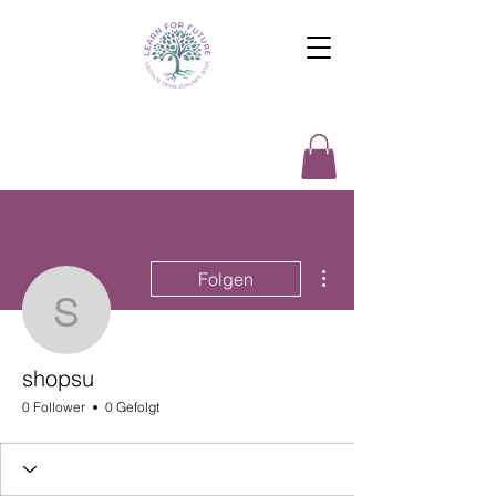
Weitere Optionen
Folgen
shopsu
shopsu
0 Follower
0 Gefolgt