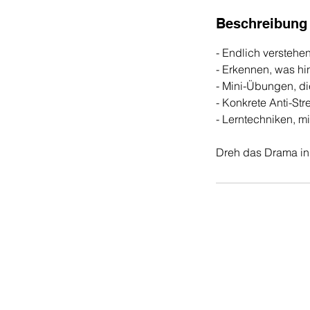
d
e
Beschreibung
t
- Endlich versteh
- Erkennen, was hin
- Mini-Übungen, di
- Konkrete Anti-Str
- Lerntechniken, m
Dreh das Drama in 