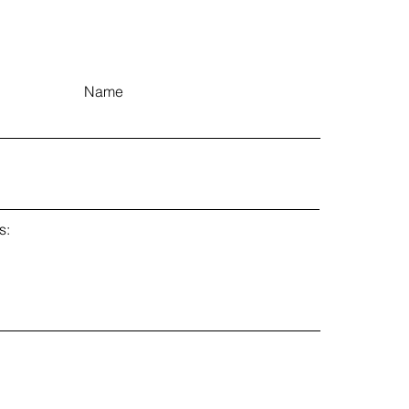
Name
s: